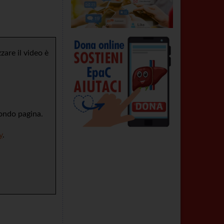
are il video è
fondo pagina.
y
.