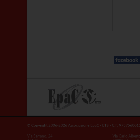
© Copyright 2006-2026 Associazione EpaC - ETS - C.F. 973756001
Via Serrano, 24
Via Carlo Albert