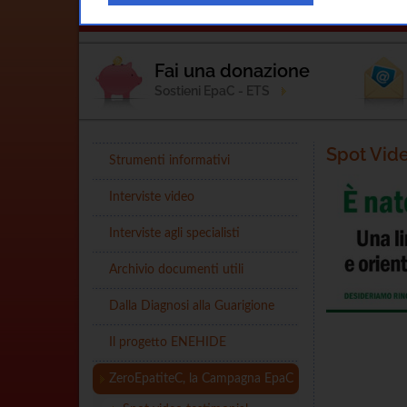
Home
L'Associazione
Notizie
Fai una donazione
Sostieni EpaC - ETS
Spot Vid
Strumenti informativi
Interviste video
Interviste agli specialisti
Archivio documenti utili
Dalla Diagnosi alla Guarigione
Il progetto ENEHIDE
ZeroEpatiteC, la Campagna EpaC