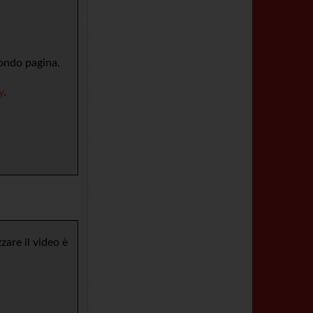
fondo pagina.
y
.
are il video è