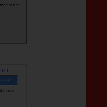
fondo pagina.
y
.
tter!
onfermare