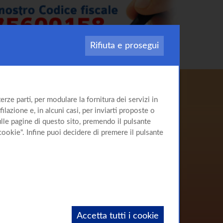
Rifiuta e prosegui
Il sito
rze parti, per modulare la fornitura dei servizi in
sull'
Epatite C
ilazione e, in alcuni casi, per inviarti proposte o
sulle pagine di questo sito, premendo il pulsante
cookie". Infine puoi decidere di premere il pulsante
Accetta tutti i cookie