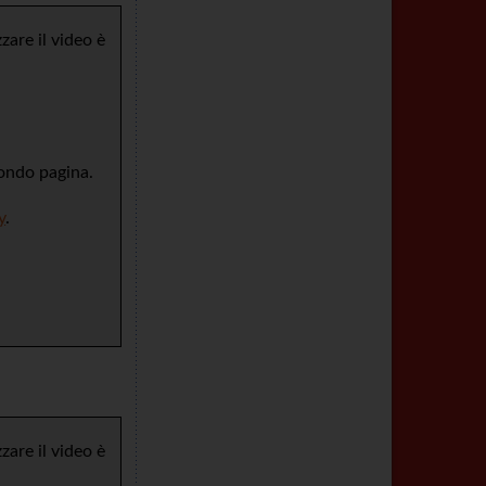
are il video è
fondo pagina.
y
.
are il video è