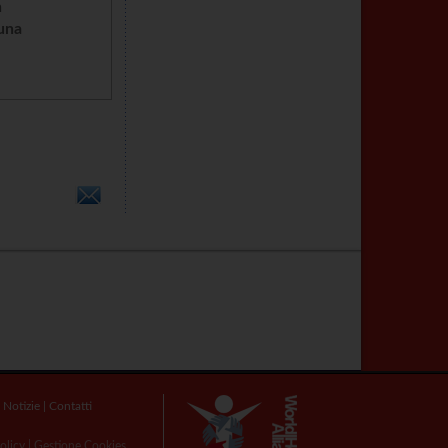
n
cuna
|
Notizie
|
Contatti
olicy
|
Gestione Cookies