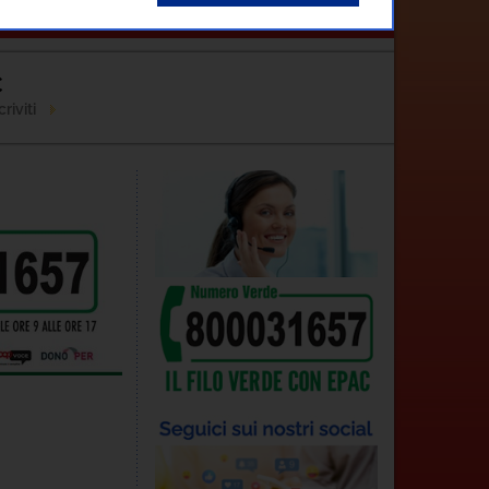
ontatti
C
riviti