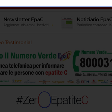
Patologia
Strumenti Informativi
Terapie
C
Newsletter EpaC
Notiziario Epa
Aggiornati via email. Iscriviti
Periodico cartaceo. Isc
eo Testimonial