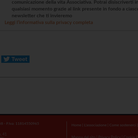
comunicazione della vita Associativa. Potrai disiscriverti i
qualsiasi momento grazie al link presente in fondo a cias
newsletter che ti invieremo
Leggi l’informativa sulla privacy completa
58 - P.Iva: 11814550965
Home
|
L'associazione
|
Come sostenerci
o, 41
Mappa del sito
|
Privacy Policy
|
Cookie P