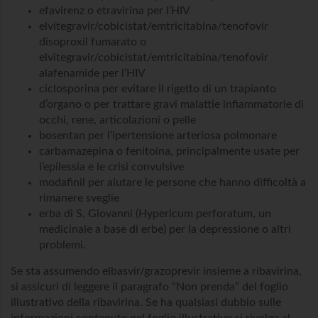
efavirenz o etravirina per l’HIV
elvitegravir/cobicistat/emtricitabina/tenofovir
disoproxil fumarato o
elvitegravir/cobicistat/emtricitabina/tenofovir
alafenamide per l’HIV
ciclosporina per evitare il rigetto di un trapianto
d’organo o per trattare gravi malattie infiammatorie di
occhi, rene, articolazioni o pelle
bosentan per l’ipertensione arteriosa polmonare
carbamazepina o fenitoina, principalmente usate per
l’epilessia e le crisi convulsive
modafinil per aiutare le persone che hanno difficoltà a
rimanere sveglie
erba di S. Giovanni (Hypericum perforatum, un
medicinale a base di erbe) per la depressione o altri
problemi.
Se sta assumendo elbasvir/grazoprevir insieme a ribavirina,
si assicuri di leggere il paragrafo “Non prenda” del foglio
illustrativo della ribavirina. Se ha qualsiasi dubbio sulle
informazioni contenute nel foglio illustrativo si rivolga al