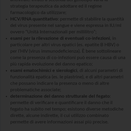
strategia terapeutica da adottare ed il regime
farmacologico da utilizzare;
HCV/RNA quantitativo
: permette di stabilire la quantità
del virus presente nel sangue e viene espressa in IU/ml
ovvero “Unità Internazionali per millilitro”;
esami per la rilevazione di eventuali co-infezioni
, in
particolare per altri virus epatici (es. epatite B HBV) o
per l’HIV (virus immunodeficienza). È bene sottolineare
come la presenza di co-infezioni può essere causa di una
più rapida evoluzione del danno epatico;
esami ematochimici e sierologici
, di alcuni parametri di
funzionalità epatica (es. le piastrine), e di altri parametri
che possano indicare la presenza o meno di altre
problematiche associate;
determinazione del danno strutturale del fegato
:
permette di verificare e quantificare il danno che il
fegato ha subito nel tempo; esistono diverse metodiche
dirette, alcune indirette, il cui utilizzo combinato
permette di avere informazioni assai più precise.