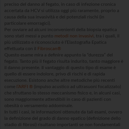
preciso del danno al fegato, in caso di infezione cronica
accertata da HCV si utilizza oggi più raramente, proprio a
causa della sua invasività e dei potenziali rischi (in
particolare emorragici).
Per ovviare ad alcuni inconvenienti della biopsia epatica
sono stati messi a punto
metodi non invasivi
, tra i quali, il
più utilizzato e riconosciuto è l’Elastografia Epatica
effettuata con il
Fibroscan®
Questo esame mira a definire appunto la “durezza” del
fegato. Tanto più il fegato risulta indurito, tanto maggiore è
il danno presente. Il vantaggio di questo tipo di esame è
quello di essere indolore, privo di rischi e di rapida
esecuzione. Esistono anche altre metodiche più recenti
come
l’ARFI ®
(impulso acustico ad ultrasuoni focalizzato)
che sfruttano lo stesso meccanismo fisico e, in alcuni casi,
sono maggiormente attendibili in caso di pazienti con
obesità o versamento addominale.
In tutti i casi, le informazioni ottenute da tali esami, ovvero
la definizione del grado di danno epatico (definizione dello
stadio di fibrosi) risultano importanti se non fondamentali