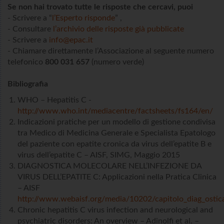
Se non hai trovato tutte le risposte che cercavi, puoi
- Scrivere a “
l’Esperto risponde
” ,
- Consultare
l’archivio delle risposte già pubblicate
- Scrivere a
info@epac.it
- Chiamare direttamente l’Associazione al seguente numero
telefonico
800 031 657
(numero verde)
Bibliografia
WHO – Hepatitis C -
http://www.who.int/mediacentre/factsheets/fs164/en/
Indicazioni pratiche per un modello di gestione condivisa
tra Medico di Medicina Generale e Specialista Epatologo
del paziente con epatite cronica da virus dell’epatite B e
virus dell’epatite C – AISF, SIMG, Maggio 2015
DIAGNOSTICA MOLECOLARE NELL’INFEZIONE DA
VIRUS DELL’EPATITE C: Applicazioni nella Pratica Clinica
– AISF
http://www.webaisf.org/media/10202/capitolo_diag_ostic
Chronic hepatitis C virus infection and neurological and
psychiatric disorders: An overview – Adinolfi et al. –