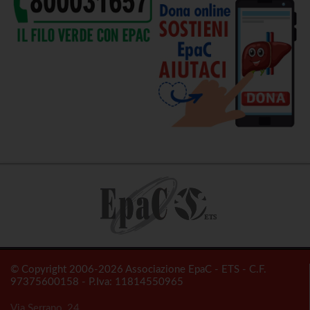
© Copyright 2006-2026 Associazione EpaC - ETS - C.F.
97375600158 - P.Iva: 11814550965
Via Serrano, 24