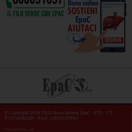
© Copyright 2006-2026 Associazione EpaC - ETS - C.F.
97375600158 - P.Iva: 11814550965
Via Serrano, 24