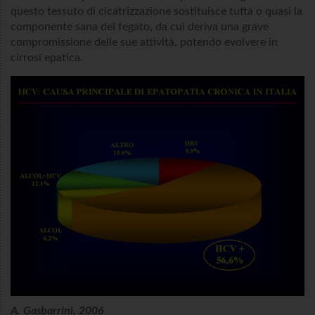
questo tessuto di cicatrizzazione sostituisce tutta o quasi la
componente sana del fegato, da cui deriva una grave
compromissione delle sue attività, potendo evolvere in
cirrosi epatica.
A. Gasbarrini, 2006