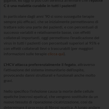
gigante, ed oggi si può con serenità affermare che
l’epatite
C è una malattia curabile in tutti i pazienti!
In particolare dagli anni ’90 si sono susseguite terapie
sempre più efficaci, che se inizialmente permettevano di
trattare solo una parte dei pazienti, e con percentuali di
successo variabili e relativamente basse, con effetti
collaterali importanti, oggi permettono l’eradicazione del
virus in tutti i pazienti con percentuali superiori al 95% e
con effetti collaterali lievi o trascurabili (per maggiori
informazioni sulle terapie
clicca qui
).
L’HCV attacca preferenzialmente il fegato
, attraverso
l’attivazione del sistema immunitario dell’ospite,
provocando danni strutturali e funzionali anche molto
gravi.
Nello specifico l’infezione causa la morte delle cellule
epatiche (necrosi epatica), che vengono sostituite da un
nuovo tessuto di riparazione-cicatrizzazione, cosi da
determinare il processo di fibrosi epatica. A lungo andare