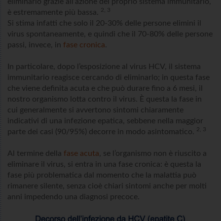
eliminarlo grazie all’azione del proprio sistema immunitario,
2, 3
è estremamente più bassa.
Si stima infatti che solo il 20-30% delle persone elimini il
virus spontaneamente, e quindi che il 70-80% delle persone
passi, invece, in
fase cronica
.
In particolare, dopo l’esposizione al virus HCV, il sistema
immunitario reagisce cercando di eliminarlo; in questa fase
che viene definita acuta e che può durare fino a 6 mesi, il
nostro organismo lotta contro il virus. È questa la fase in
cui generalmente si avvertono sintomi chiaramente
indicativi di una infezione epatica, sebbene nella maggior
2, 3
parte dei casi (90/95%) decorre in modo asintomatico.
Al termine della
fase acuta
, se l’organismo non è riuscito a
eliminare il virus, si entra in una fase cronica: è questa la
fase più problematica dal momento che la malattia può
rimanere silente, senza cioè chiari sintomi anche per molti
anni impedendo una diagnosi precoce.