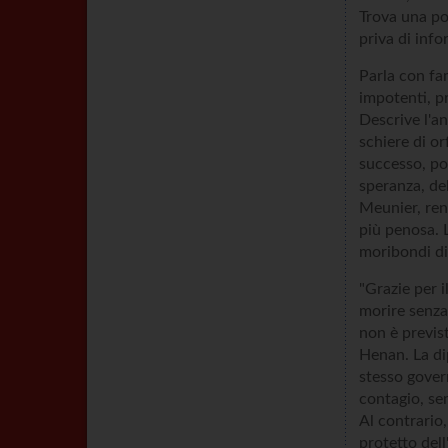
Trova una po
priva di info
Parla con fam
impotenti, pr
Descrive l'an
schiere di or
successo, poi
speranza, de
Meunier, ren
più penosa. L
moribondi d
"Grazie per 
morire senza 
non è previs
Henan. La di
stesso gover
contagio, se
Al contrario,
protetto del