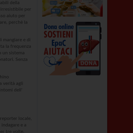
abili della
rresistibile per
sso aiuto per
fare, perchè la
di mangiare e di
ata la frequenza
o un sistema
onatori. Senza
chino
 verità agli
intomi dell'
reporter locale,
a indagare e a
er tre volte.