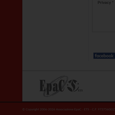
Privacy *
© Copyright 2006-2026 Associazione EpaC - ETS - C.F. 973756001