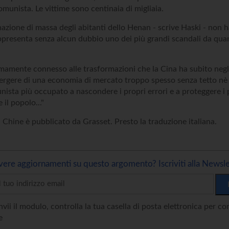
omunista. Le vittime sono centinaia di migliaia.
azione di massa degli abitanti dello Henan - scrive Haski - non ha
presenta senza alcun dubbio uno dei più grandi scandali da quand
imamente connesso alle trasformazioni che la Cina ha subito negli
mergere di una economia di mercato troppo spesso senza tetto nè 
nista più occupato a nascondere i propri errori e a proteggere i
 il popolo..."
a Chine è pubblicato da Grasset. Presto la traduzione italiana.
vere aggiornamenti su questo argomento? Iscriviti alla Newsle
vii il modulo, controlla la tua casella di posta elettronica per c
e