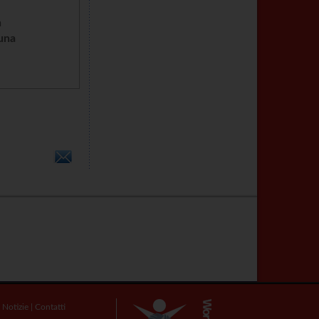
n
cuna
|
Notizie
|
Contatti