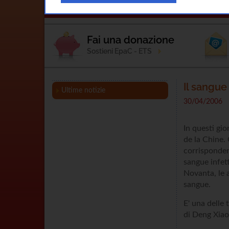
Home
L'Associazione
Notizie
Fai una donazione
Sostieni EpaC - ETS
Il sangue
Ultime notizie
30/04/2006
In questi gi
de la Chine. 
corrisponden
sangue infett
Novanta, le a
sangue.
E' una delle
di Deng Xiaop