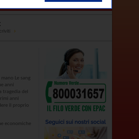
ontatti
C
riviti
il mano Le sang
ue anni
a tragedia del
primi anni
dere il proprio
orme economiche