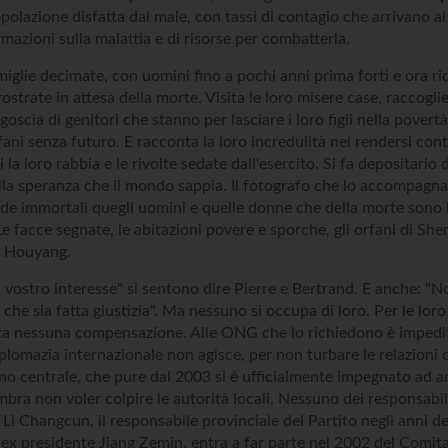
polazione disfatta dal male, con tassi di contagio che arrivano al
rmazioni sulla malattia e di risorse per combatterla.
iglie decimate, con uomini fino a pochi anni prima forti e ora rid
ostrate in attesa della morte. Visita le loro misere case, raccoglie 
goscia di genitori che stanno per lasciare i loro figli nella povertà
fani senza futuro. E racconta la loro incredulità nel rendersi con
 la loro rabbia e le rivolte sedate dall'esercito. Si fa depositario 
lla speranza che il mondo sappia. Il fotografo che lo accompagna
de immortali quegli uomini e quelle donne che della morte sono 
e facce segnate, le abitazioni povere e sporche, gli orfani di Shen
i Houyang.
il vostro interesse" si sentono dire Pierre e Bertrand. E anche: "
che sia fatta giustizia". Ma nessuno si occupa di loro. Per le lor
ta nessuna compensazione. Alle ONG che lo richiedono è impedit
plomazia internazionale non agisce, per non turbare le relazioni
no centrale, che pure dal 2003 si è ufficialmente impegnato ad ar
mbra non voler colpire le autorità locali. Nessuno dei responsabil
 Li Changcun, il responsabile provinciale del Partito negli anni d
l'ex presidente Jiang Zemin, entra a far parte nel 2002 del Comi