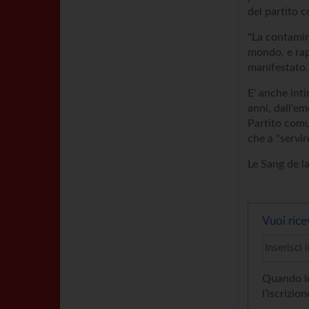
del partito c
"La contamin
mondo, e rap
manifestato.
E' anche int
anni, dall'e
Partito comu
che a "servire
Le Sang de l
Vuoi rice
Quando in
l’iscrizion