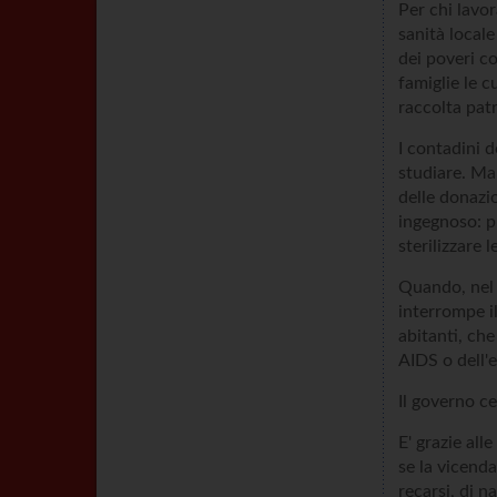
Per chi lavor
sanità local
dei poveri c
famiglie le c
raccolta patr
I contadini d
studiare. Ma
delle donazi
ingegnoso: pr
sterilizzare l
Quando, nel 1
interrompe i
abitanti, che
AIDS o dell'e
Il governo ce
E' grazie all
se la vicenda
recarsi, di n