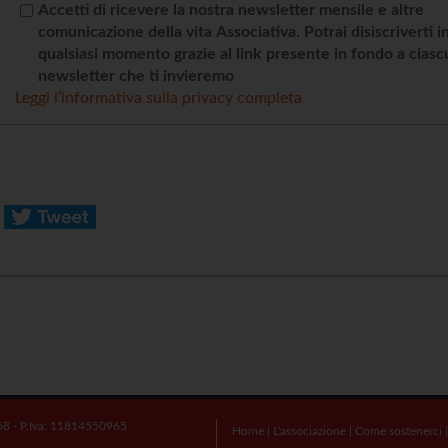
Accetti di ricevere la nostra newsletter mensile e altre
comunicazione della vita Associativa. Potrai disiscriverti i
qualsiasi momento grazie al link presente in fondo a cias
newsletter che ti invieremo
Leggi l’informativa sulla privacy completa
58 - P.Iva: 11814550965
Home
|
L'associazione
|
Come sostenerci