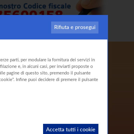
Rifiuta e prosegui
Il sito
rze parti, per modulare la fornitura dei servizi in
sull'
Epatite C
ilazione e, in alcuni casi, per inviarti proposte o
sulle pagine di questo sito, premendo il pulsante
cookie". Infine puoi decidere di premere il pulsante
Accetta tutti i cookie