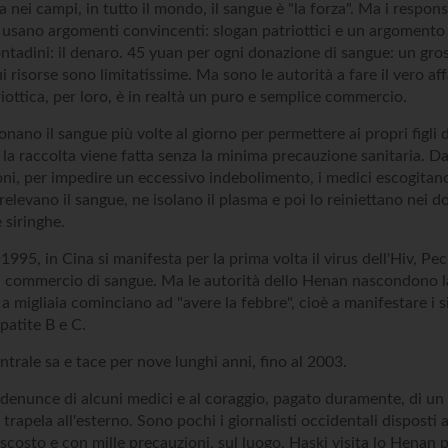
a nei campi, in tutto il mondo, il sangue è "la forza". Ma i respons
e usano argomenti convincenti: slogan patriottici e un argomento i
ontadini: il denaro. 45 yuan per ogni donazione di sangue: un gro
ui risorse sono limitatissime. Ma sono le autorità a fare il vero af
iottica, per loro, è in realtà un puro e semplice commercio.
onano il sangue più volte al giorno per permettere ai propri figli 
 la raccolta viene fatta senza la minima precauzione sanitaria. D
oni, per impedire un eccessivo indebolimento, i medici escogitan
elevano il sangue, ne isolano il plasma e poi lo reiniettano nei d
e siringhe.
995, in Cina si manifesta per la prima volta il virus dell'Hiv, Pe
l commercio di sangue. Ma le autorità dello Henan nascondono la
 a migliaia cominciano ad "avere la febbre", cioè a manifestare i s
patite B e C.
ntrale sa e tace per nove lunghi anni, fino al 2003.
e denunce di alcuni medici e al coraggio, pagato duramente, di un 
 trapela all'esterno. Sono pochi i giornalisti occidentali disposti 
ascosto e con mille precauzioni, sul luogo. Haski visita lo Henan p