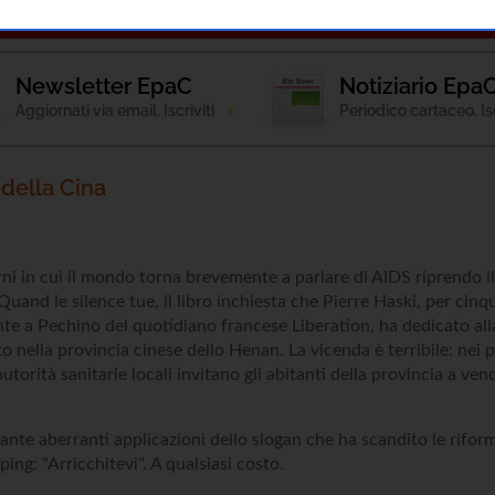
Patologia
Strumenti Informativi
Terapie
C
Newsletter EpaC
Notiziario Epa
Aggiornati via email. Iscriviti
Periodico cartaceo. Isc
 della Cina
orni in cui il mondo torna brevemente a parlare di AIDS riprendo 
Quand le silence tue, il libro inchiesta che Pierre Haski, per cinq
te a Pechino del quotidiano francese Liberation, ha dedicato all
o nella provincia cinese dello Henan. La vicenda è terribile: nei 
utorità sanitarie locali invitano gli abitanti della provincia a ven
 tante aberranti applicazioni dello slogan che ha scandito le rif
ing: "Arricchitevi". A qualsiasi costo.