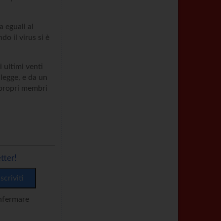
 eguali al
o il virus si è
 ultimi venti
legge, e da un
 propri membri
tter!
onfermare