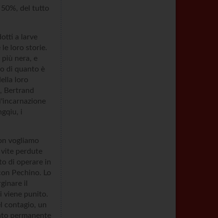
 50%, del tutto
otti a larve
le loro storie.
 più nera, e
to di quanto è
della loro
, Bertrand
l'incarnazione
gqiu, i
Non vogliamo
o vite perdute
o di operare in
 con Pechino. Lo
ginare il
i viene punito.
el contagio, un
tato permanente