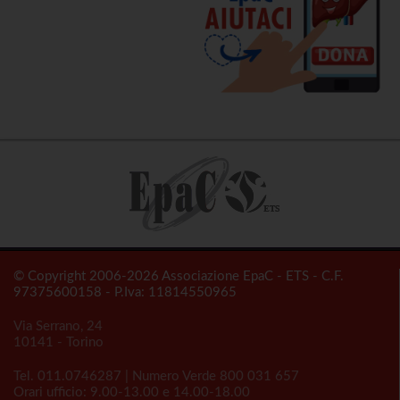
© Copyright 2006-2026 Associazione EpaC - ETS - C.F.
97375600158 - P.Iva: 11814550965
Via Serrano, 24
10141 - Torino
Tel.
011.0746287
| Numero Verde
800 031 657
Orari ufficio: 9.00-13.00 e 14.00-18.00