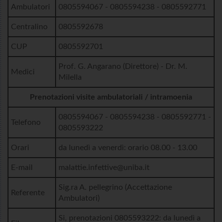
Ambulatori
0805594067 - 0805594238 - 0805592771
Centralino
0805592678
CUP
0805592701
Prof. G. Angarano (Direttore) - Dr. M.
Medici
Milella
Prenotazioni visite ambulatoriali / intramoenia
0805594067 - 0805594238 - 0805592771 -
Telefono
0805593222
Orari
da lunedì a venerdì: orario 08.00 - 13.00
E-mail
malattie.infettive@uniba.it
Sig.ra A. pellegrino (Accettazione
Referente
Ambulatori)
Si, prenotazioni 0805593222: da lunedì a