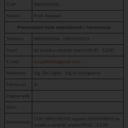
CUP
0805592701
Medici
Prof. Palmieri
Prenotazioni visite ambulatoriali / intramoenia
Telefono
0805592244 - 0805593123
Orari
da lunedì a venerdì: orario 09.00 - 13.00
E-mail
v.o.palmieri@gmail.com
Referente
Sig. De Ceglie - Sig.ra Vinciguerra
Fibroscan
Si
Pagina web
Altro
CUP: 0805592701 oppure 0505478892 da
Intramoenia
lunedì a venerdì: orario 09.00 - 13.00