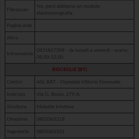
No, però abbiamo un modulo
Fibroscan
elastosonografia.
Pagina web
Altro
0831837398 - da lunedì a venerdì - orario:
Intramoenia
08.00-13.00
BISCEGLIE (BT)
Centro
ASL BAT - Ospedale Vittorio Emanuele
Indirizzo
Via G. Bovio, 279/A
Struttura
Malattie Infettive
Direzione
0803363218
Segreteria
0803363351