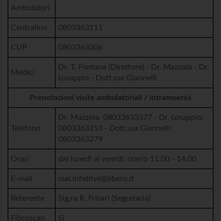
Ambulatori
Centralino
0803363111
CUP
0803363206
Dr. T. Fontana (Direttore) - Dr. Mazzola - Dr.
Medici
Losappio - Dott.ssa Giannelli
Prenotazioni visite ambulatoriali / intramoenia
Dr. Mazzola: 08033633377 - Dr. Losappio:
Telefono
0803363253 - Dott.ssa Giannelli:
0803363279
Orari
dal lunedì al venrdì: orario 11.00 - 14.00
E-mail
mal.infettive@libero.it
Referente
Sig.ra R. Frisari (Segretaria)
Fibroscan
Si