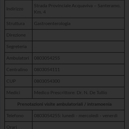
Strada Provinciale Acquaviva – Santeramo,
Indirizzo
Km. 4
Struttura
Gastroenterologia
Direzione
Segreteria
Ambulatori
0803054255
Centralino
0803054111
CUP
0803054300
Medici
Medico Prescrittore: Dr. N. De Tullio
Prenotazioni visite ambulatoriali / intramoenia
Telefono
0803054255: lunedì - mercoledì - venerdì
Orari