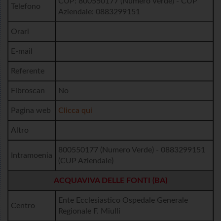
CUP: 800550177 (Numero Verde) - CUP
Telefono
Aziendale: 0883299151
Orari
E-mail
Referente
Fibroscan
No
Pagina web
Clicca qui
Altro
800550177 (Numero Verde) - 0883299151
Intramoenia
(CUP Aziendale)
ACQUAVIVA DELLE FONTI (BA)
Ente Ecclesiastico Ospedale Generale
Centro
Regionale F. Miulli