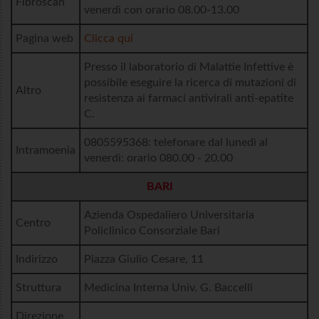
Fibroscan
venerdì con orario 08.00-13.00
Pagina web
Clicca qui
Presso il laboratorio di Malattie Infettive è
possibile eseguire la ricerca di mutazioni di
Altro
resistenza ai farmaci antivirali anti-epatite
C.
0805595368: telefonare dal lunedì al
Intramoenia
venerdì: orario 080.00 - 20.00
BARI
Azienda Ospedaliero Universitaria
Centro
Policlinico Consorziale Bari
Indirizzo
Piazza Giulio Cesare, 11
Struttura
Medicina Interna Univ. G. Baccelli
Direzione