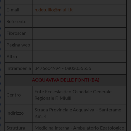
E-mail
n.detullio@miulli.it
Referente
Fibroscan
Pagina web
Altro
Intramoenia
3476604994 - 0803055555
ACQUAVIVA DELLE FONTI (BA)
Ente Ecclesiastico Ospedale Generale
Centro
Regionale F. Miulli
Strada Provinciale Acquaviva – Santeramo,
Indirizzo
Km. 4
Struttura
Medicina Interna - Ambulatorio Epatologico