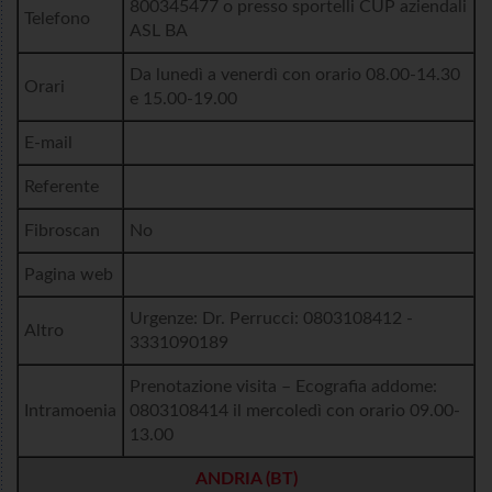
800345477 o presso sportelli CUP aziendali
Telefono
ASL BA
Da lunedì a venerdì con orario 08.00-14.30
Orari
e 15.00-19.00
E-mail
Referente
Fibroscan
No
Pagina web
Urgenze: Dr. Perrucci: 0803108412 -
Altro
3331090189
Prenotazione visita – Ecografia addome:
Intramoenia
0803108414 il mercoledì con orario 09.00-
13.00
ANDRIA (BT)